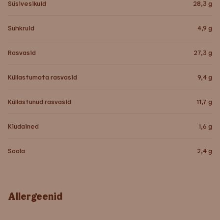
Süsivesikuid
28,3
g
Suhkruid
4,9
g
Rasvasid
27,3
g
Küllastumata rasvasid
9,4
g
Küllastunud rasvasid
11,7
g
Kiudained
1,6
g
Soola
2,4
g
Allergeenid