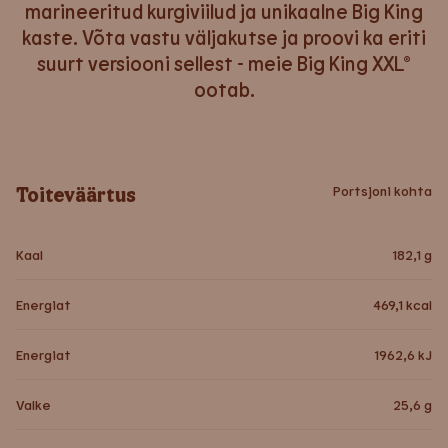
marineeritud kurgiviilud ja unikaalne Big King
kaste. Võta vastu väljakutse ja proovi ka eriti
suurt versiooni sellest - meie Big King XXL®
ootab.
Toiteväärtus
Portsjoni kohta
Kaal
182,1
g
Energiat
469,1
kcal
Energiat
1962,6
kJ
Valke
25,6
g