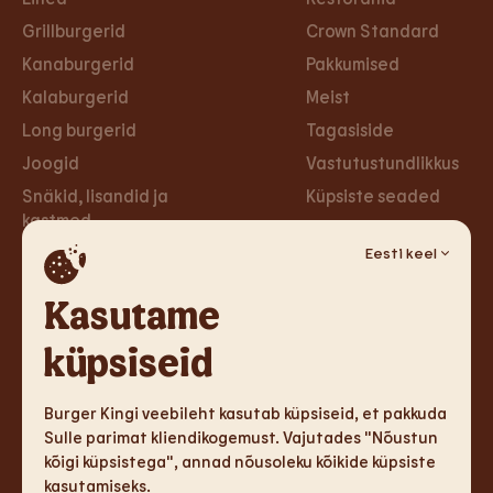
Grillburgerid
Crown Standard
Kanaburgerid
Pakkumised
Kalaburgerid
Meist
Long burgerid
Tagasiside
Joogid
Vastutustundlikkus
Snäkid, lisandid ja
Küpsiste seaded
kastmed
Privaa­tsus­poliitika
Taimsed burgerid ja
Eesti keel
Ligipääsetavus
wrapid
Loobu uudiskirjast
Kasutame
Magustoidud
küpsiseid
Tule tööle
Sotsiaalmeedia
Tule tööle
Facebook
Burger Kingi veebileht kasutab küpsiseid, et pakkuda
Sulle parimat kliendikogemust. Vajutades "Nõustun
Instagram
kõigi küpsistega", annad nõusoleku kõikide küpsiste
kasutamiseks.