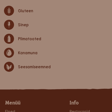
Gluteen
Sinep
Piimatooted
Kanamuna
Seesamiseemned
Menüü
Info
Eined
Restoranid