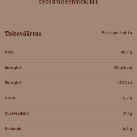
seesamiseemnekuklil.
Toiteväärtus
Portsjoni kohta
Kaal
118,9
g
Energiat
312,6
kcal
Energiat
1302
kJ
Valke
16,2
g
Süsivesikuid
31,1
g
Suhkruid
6,6
g