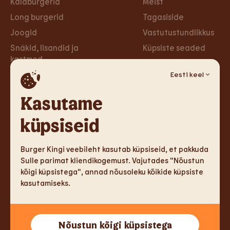
Kalaburgerid
Meist
Long burgerid
Tagasiside
Joogid
Vastutustundlikkus
Snäkid, lisandid ja
Küpsiste seaded
kastmed
Privaa­tsus­poliitika
Taimsed burgerid ja
Eesti keel
Ligipääsetavus
wrapid
Loobu uudiskirjast
Kasutame
Magustoidud
küpsiseid
Tule tööle
Sotsiaalmeedia
Tule tööle
Facebook
Burger Kingi veebileht kasutab küpsiseid, et pakkuda
Sulle parimat kliendikogemust. Vajutades "Nõustun
Instagram
kõigi küpsistega", annad nõusoleku kõikide küpsiste
kasutamiseks.
TM & Copyright 2026 Burger King Corporation. Kõik õigused
Nõustun kõigi küpsistega
kaitstud.