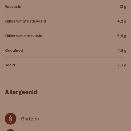
Rasvasid
13
g
Küllastumata rasvasid
4,2
g
Küllastunud rasvasid
5,8
g
Kiudained
1,8
g
Soola
2,3
g
Allergeenid
Gluteen