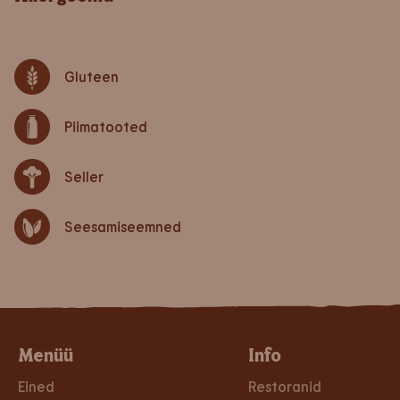
Gluteen
Piimatooted
Seller
Seesamiseemned
Menüü
Info
Eined
Restoranid