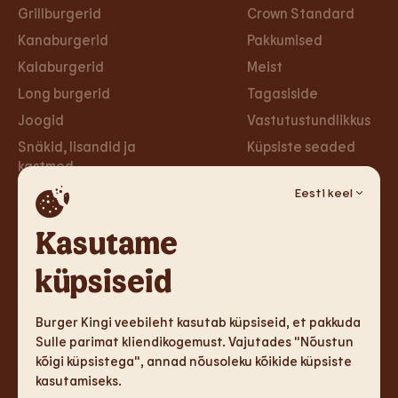
Grillburgerid
Crown Standard
Kanaburgerid
Pakkumised
Kalaburgerid
Meist
Long burgerid
Tagasiside
Joogid
Vastutustundlikkus
Snäkid, lisandid ja
Küpsiste seaded
kastmed
Privaa­tsus­poliitika
Taimsed burgerid ja
Eesti keel
Ligipääsetavus
wrapid
Loobu uudiskirjast
Kasutame
Magustoidud
küpsiseid
Tule tööle
Sotsiaalmeedia
Tule tööle
Facebook
Burger Kingi veebileht kasutab küpsiseid, et pakkuda
Sulle parimat kliendikogemust. Vajutades "Nõustun
Instagram
kõigi küpsistega", annad nõusoleku kõikide küpsiste
kasutamiseks.