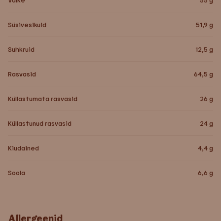
Süsivesikuid
51,9
g
Suhkruid
12,5
g
Rasvasid
64,5
g
Küllastumata rasvasid
26
g
Küllastunud rasvasid
24
g
Kiudained
4,4
g
Soola
6,6
g
Allergeenid