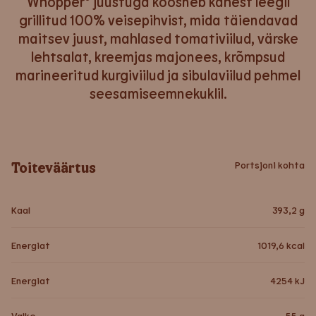
Whopper® juustuga koosneb kahest leegil
grillitud 100% veisepihvist, mida täiendavad
maitsev juust, mahlased tomativiilud, värske
lehtsalat, kreemjas majonees, krõmpsud
marineeritud kurgiviilud ja sibulaviilud pehmel
seesamiseemnekuklil.
Toiteväärtus
Portsjoni kohta
Kaal
393,2
g
Energiat
1019,6
kcal
Energiat
4254
kJ
Valke
55
g