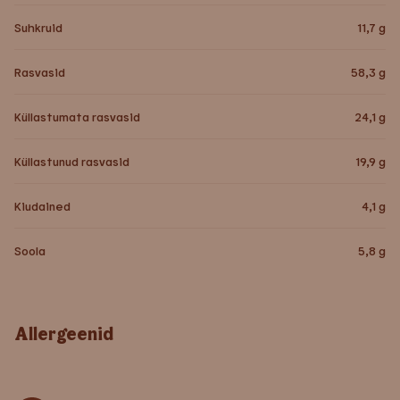
Suhkruid
11,7
g
Rasvasid
58,3
g
Küllastumata rasvasid
24,1
g
Küllastunud rasvasid
19,9
g
Kiudained
4,1
g
Soola
5,8
g
Allergeenid