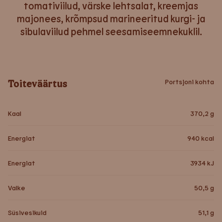
tomativiilud, värske lehtsalat, kreemjas
majonees, krõmpsud marineeritud kurgi- ja
sibulaviilud pehmel seesamiseemnekuklil.
Toiteväärtus
Portsjoni kohta
Kaal
370,2
g
Energiat
940
kcal
Energiat
3934
kJ
Valke
50,5
g
Süsivesikuid
51,1
g