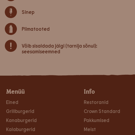
Sinep
Piimatooted
Võib sisaldada jälgi (tarnija sõnul):
seesamiseemned
Menüü
Info
Eined
Restoranid
Grillburgerid
Crown Standard
Kanaburgerid
Pakkumised
Kalaburgerid
Meist