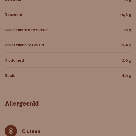
Rasvasid
46,6
g
Küllastumata rasvasid
18
g
Küllastunud rasvasid
18,4
g
Kiudained
3,6
g
Soola
4,5
g
Allergeenid
Gluteen