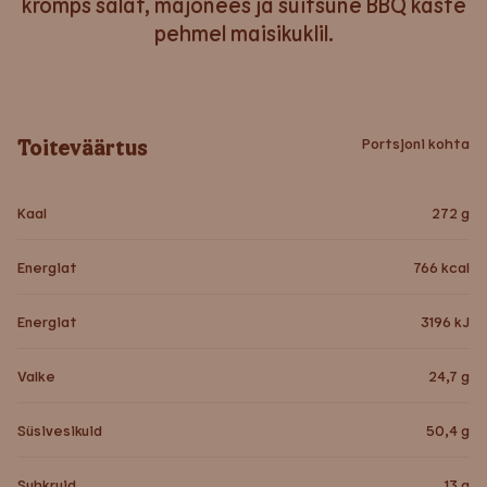
krõmps salat, majonees ja suitsune BBQ kaste
pehmel maisikuklil.
Toiteväärtus
Portsjoni kohta
Kaal
272
g
Energiat
766
kcal
Energiat
3196
kJ
Valke
24,7
g
Süsivesikuid
50,4
g
Suhkruid
13
g