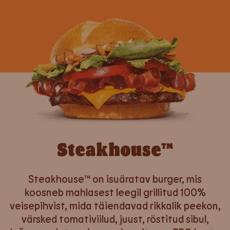
Steakhouse™
Steakhouse™ on isuäratav burger, mis
koosneb mahlasest leegil grillitud 100%
veisepihvist, mida täiendavad rikkalik peekon,
värsked tomativiilud, juust, röstitud sibul,