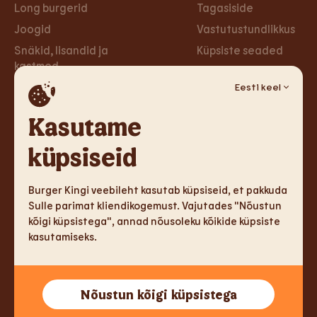
Long burgerid
Tagasiside
Joogid
Vastutustundlikkus
Snäkid, lisandid ja
Küpsiste seaded
kastmed
Privaa­tsus­poliitika
Taimsed burgerid ja
Eesti keel
Ligipääsetavus
wrapid
Loobu uudiskirjast
Kasutame
Magustoidud
küpsiseid
Tule tööle
Sotsiaalmeedia
Tule tööle
Facebook
Burger Kingi veebileht kasutab küpsiseid, et pakkuda
Sulle parimat kliendikogemust. Vajutades "Nõustun
Instagram
kõigi küpsistega", annad nõusoleku kõikide küpsiste
kasutamiseks.
TM & Copyright 2026 Burger King Corporation. Kõik õigused
Nõustun kõigi küpsistega
kaitstud.