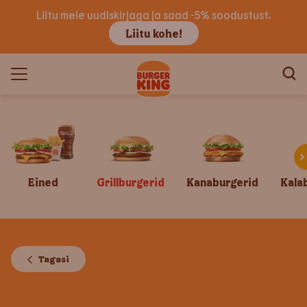
Liitu meie uudiskirjaga ja saad -5% soodustust.
Liitu kohe!
Eined
Grillburgerid
Kanaburgerid
Kala
Tagasi