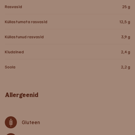
Rasvasid
25
g
Küllastumata rasvasid
12,5
g
Küllastunud rasvasid
3,9
g
Kiudained
2,4
g
Soola
2,2
g
Allergeenid
Gluteen