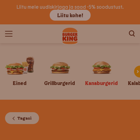
Liitu meie uudiskirjaga ja saad -5% soodustust.
Liitu kohe!
Eined
Grillburgerid
Kanaburgerid
Kala
Tagasi