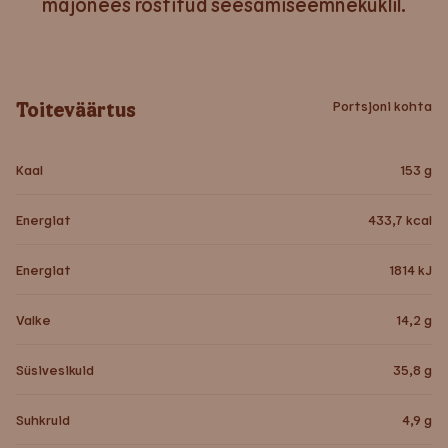
majonees röstitud seesamiseemnekuklil.
Toiteväärtus
Portsjoni kohta
Kaal
153
g
Energiat
433,7
kcal
Energiat
1814
kJ
Valke
14,2
g
Süsivesikuid
35,8
g
Suhkruid
4,9
g