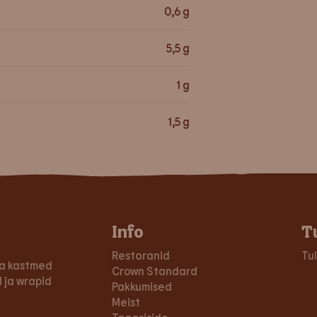
0,6
g
5,5
g
1
g
1,5
g
Info
T
Restoranid
Tu
 ja kastmed
Crown Standard
 ja wrapid
Pakkumised
Meist