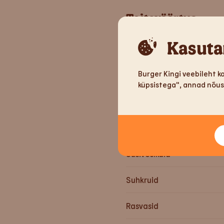
Toiteväärtus
Kasuta
Kaal
Burger Kingi veebileht k
Energiat
küpsistega", annad nõuso
Energiat
Valke
Süsivesikuid
Suhkruid
Rasvasid