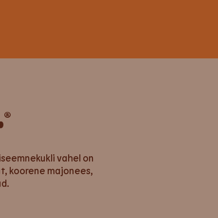
®
r
seemnekukli vahel on
lat, koorene majonees,
ud.