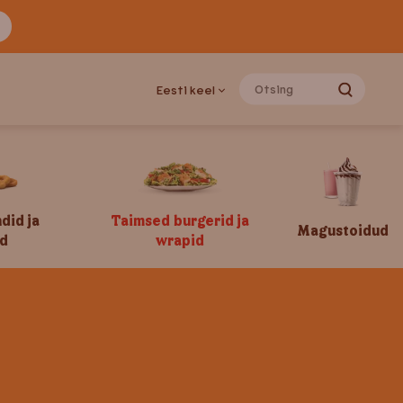
Eesti keel
ndid ja
Taimsed burgerid ja
Magustoidud
d
wrapid