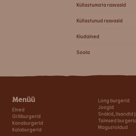
Küllastumata rasvasid
Küllastunud rasvasid
Kiudained
Soola
Menüü
Long burgerid
Joogid
Eined
Snäkid, lisandid
Grillburgerid
Taimsed burgerid
Kanaburgerid
Magustoidud
Kalaburgerid