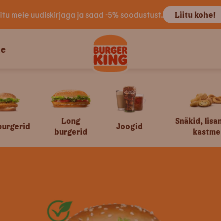
iitu meie uudiskirjaga ja saad -5% soodustust.
Liitu kohe!
le
Long
Snäkid, lisa
burgerid
Joogid
burgerid
kastme