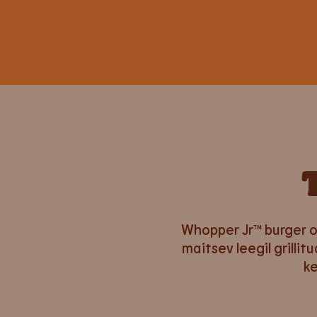
Whopper Jr™ burger 
maitsev leegil grilli
ke