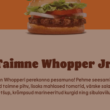
Taimne Whopper J
on Whopperi perekonna pesamuna! Pehme seesami
tud taimne pihv, lisaks mahlased tomatid, värske sa
tšup, krõmpsud marineeritud kurgid ning sibulaviil