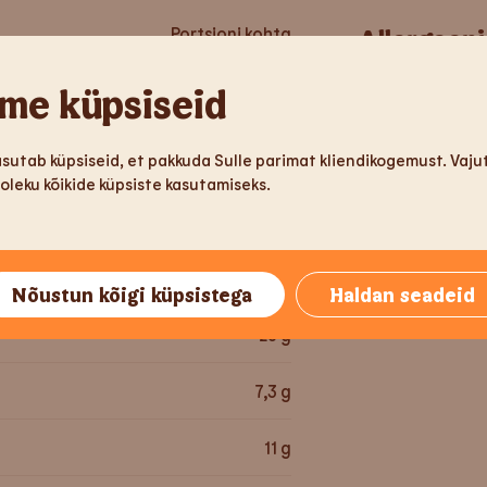
Portsjoni kohta
Allergeen
me küpsiseid
141
g
Gluteen
asutab küpsiseid, et pakkuda Sulle parimat kliendikogemust. Vaj
320,8
kcal
leku kõikide küpsiste kasutamiseks.
Seller
1492
kJ
Seesam
15,2
g
Nõustun kõigi küpsistega
Haldan seadeid
28
g
7,3
g
11
g