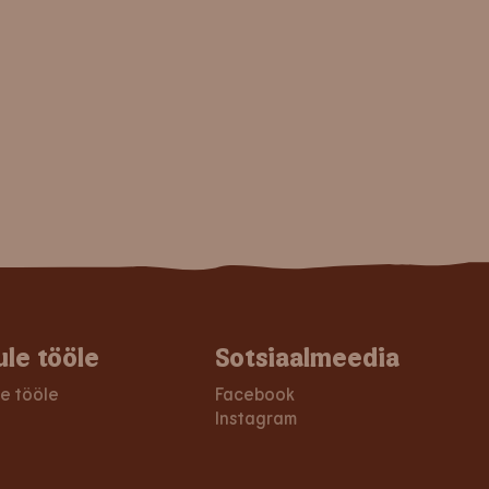
ule tööle
Sotsiaalmeedia
le tööle
Facebook
Instagram