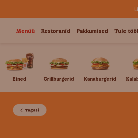
L
Menüü
Restoranid
Pakkumised
Tule töö
Eined
Grillburgerid
Kanaburgerid
Kala
Tagasi